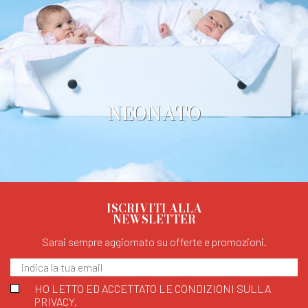
NEONATO
ISCRIVITI ALLA
NEWSLETTER
Sarai sempre aggiornato su offerte e promozioni.
HO LETTO ED ACCETTATO LE CONDIZIONI SULLA
PRIVACY.