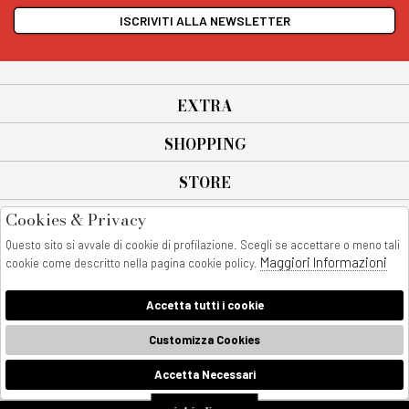
ISCRIVITI ALLA NEWSLETTER
EXTRA
SHOPPING
STORE
Cookies & Privacy
SEGUICI SU
Questo sito si avvale di cookie di profilazione. Scegli se accettare o meno tali
All rights reserved - © Copyright 2026
Maggiori Informazioni
cookie come descritto nella pagina cookie policy.
AnyAnyluxury srl - Sede Legale: Corso Vittorio Emanuele 90/A - 80053
castellammare di stabia - Italia
Accetta tutti i cookie
P. IVA:08230401211
AnyAnyLuxury
Customizza Cookies
Accetta Necessari
🍪