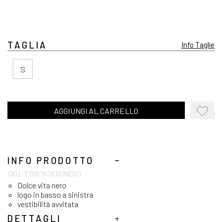
TAGLIA
Info Taglie
S
AGGIUNGI AL CARRELLO
AGGIUN
ALLA
WISHLI
INFO PRODOTTO
SKU: T7067K06101NERO
Dolce vita nero
logo in basso a sinistra
vestibilità avvitata
DETTAGLI