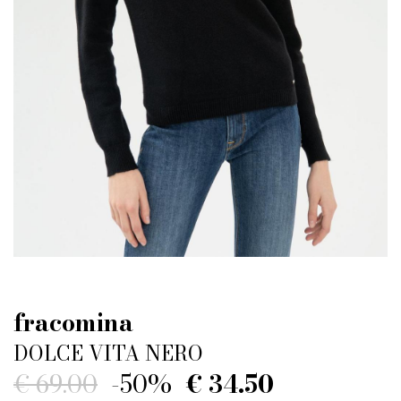
fracomina
DOLCE VITA NERO
€ 69.00
-50%
€ 34.50