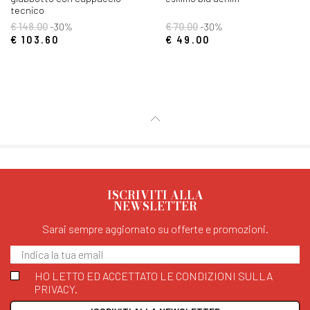
tecnico
€ 148.00
-30%
€ 70.00
-30%
€ 103.60
€ 49.00
ISCRIVITI ALLA
NEWSLETTER
Sarai sempre aggiornato su offerte e promozioni.
HO LETTO ED ACCETTATO LE CONDIZIONI SULLA
PRIVACY.