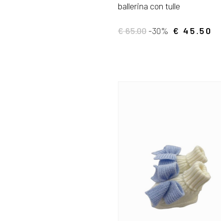
ballerina con tulle
€ 65.00
-30%
€ 45.50