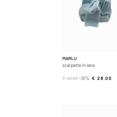
MARLU
scarpette in lana
€ 40.00
-30%
€ 28.00