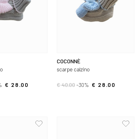
COCONNÈ
no
scarpe calzino
%
€ 28.00
€ 40.00
-30%
€ 28.00