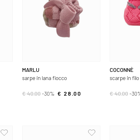
MARLU
COCONNÈ
sarpe in lana fiocco
scarpe in filo
€ 40.00
-30%
€ 28.00
€ 40.00
-30