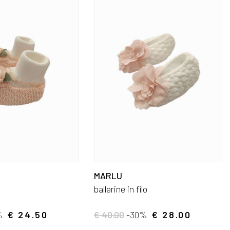
MARLU
ballerine in filo
%
€ 24.50
€ 40.00
-30%
€ 28.00