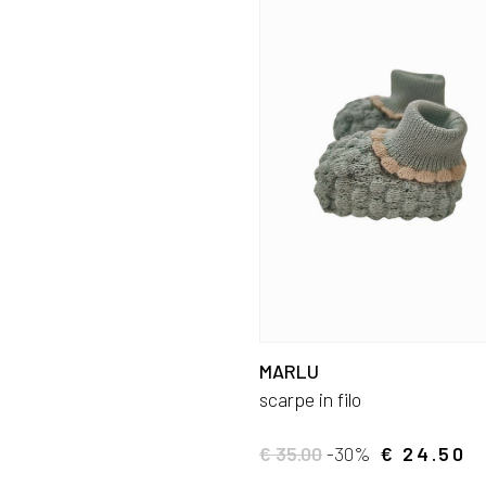
MARLU
scarpe in filo
€ 35.00
-30%
€ 24.50