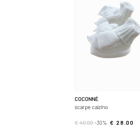
COCONNÈ
scarpe calzino
€ 40.00
-30%
€ 28.00