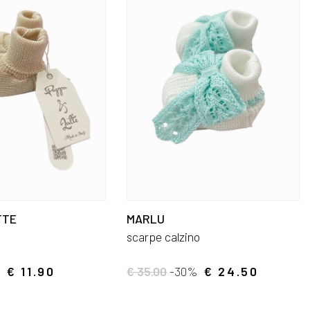
TTE
MARLU
scarpe calzino
%
€ 11.90
€ 35.00
-30%
€ 24.50