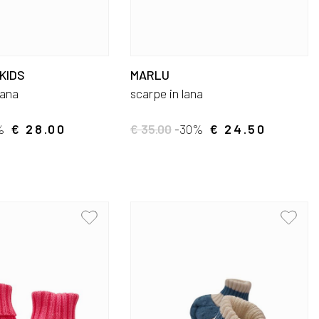
KIDS
MARLU
lana
scarpe in lana
%
€ 28.00
€ 35.00
-30%
€ 24.50