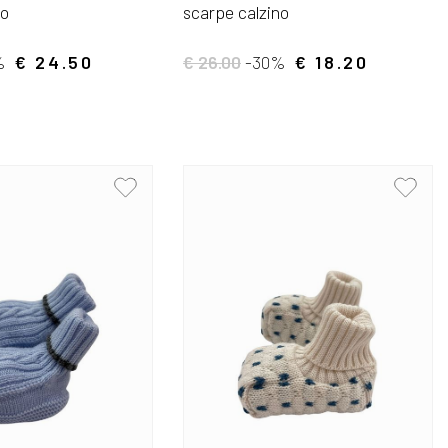
no
scarpe calzino
%
€ 24.50
€ 26.00
-30%
€ 18.20