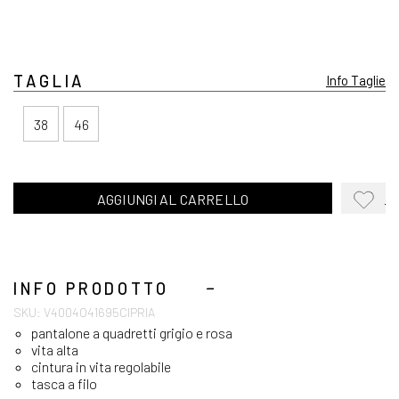
TAGLIA
Info Taglie
38
46
AGGIUNGI AL CARRELLO
AGGIUN
ALLA
WISHLI
INFO PRODOTTO
SKU: V4004O41695CIPRIA
pantalone a quadretti grigio e rosa
vita alta
cintura in vita regolabile
tasca a filo