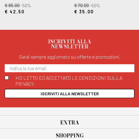
€ 85.00
-50%
€ 70.00
-50%
€ 42.50
€ 35.00
ISCRIVITI ALLA
NEWSLETTER
Sarai sempre aggiornato su offerte e promozioni.
HO LETTO ED ACCETTATO LE CONDIZIONI SULLA
PRIVACY.
ISCRIVITI ALLA NEWSLETTER
EXTRA
SHOPPING