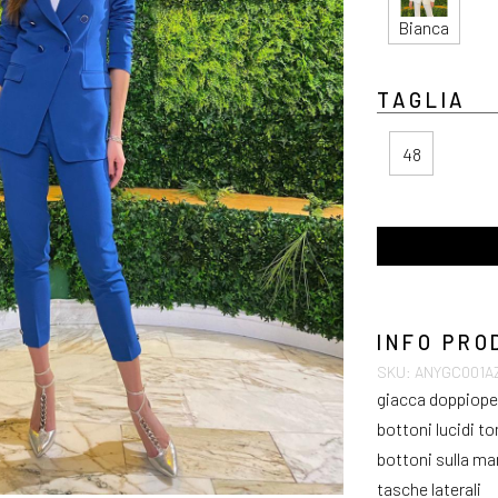
Bianca
TAGLIA
48
INFO PRO
SKU: ANYGC001
giacca doppiop
bottoni lucidi t
bottoni sulla ma
tasche laterali