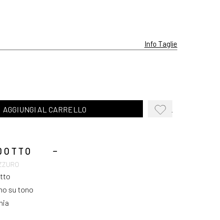
Info Taglie
AGGIUNGI AL CARRELLO
AGGIUNGI
ALLA
WISHLIST
DOTTO
AZZURO
etto
ono su tono
nia