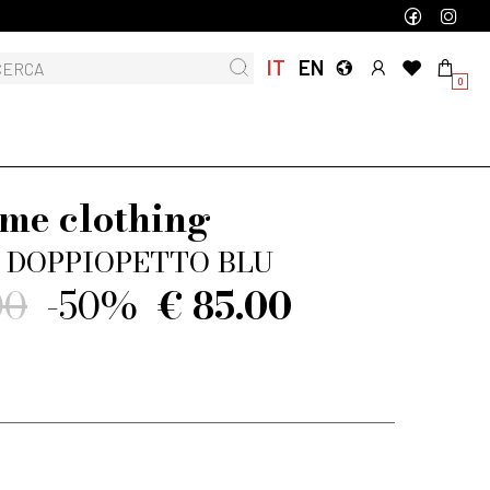
IT
EN
0
me clothing
 DOPPIOPETTO BLU
00
-50%
€ 85.00