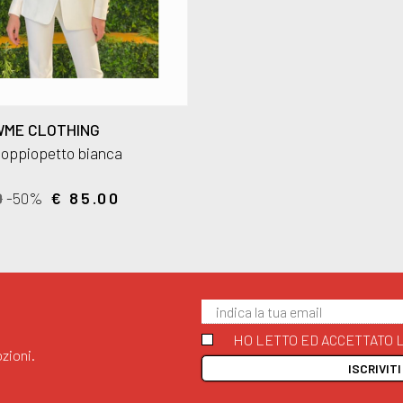
ME CLOTHING
doppiopetto bianca
0
-50%
€ 85.00
HO LETTO ED ACCETTATO L
zioni.
ISCRIVIT