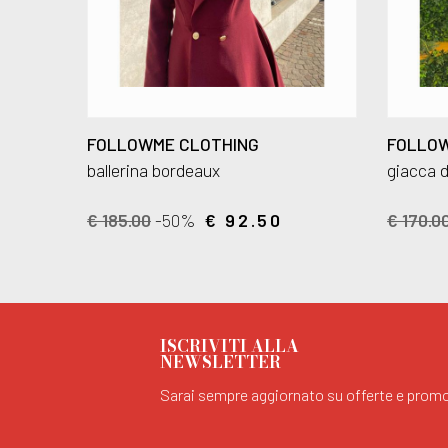
FOLLOWME CLOTHING
FOLLOW
ballerina bordeaux
giacca 
€ 185.00
-50%
€ 92.50
€ 170.0
ISCRIVITI ALLA
NEWSLETTER
Sarai sempre aggiornato su offerte e promo