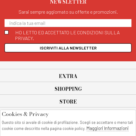
NEWSLETTER
Sarai sempre aggiornato su offerte e promozioni.
HO LETTO ED ACCETTATO LE CONDIZIONI SULLA
PRIVACY.
ISCRIVITI ALLA NEWSLETTER
EXTRA
SHOPPING
STORE
Cookies & Privacy
SEGUICI SU
Questo sito si avvale di cookie di profilazione. Scegli se accettare o meno tali
All rights reserved - © Copyright 2026
Maggiori Informazioni
cookie come descritto nella pagina cookie policy.
AnyAnyluxury srl - Sede Legale: Corso Vittorio Emanuele 90/A - 80053