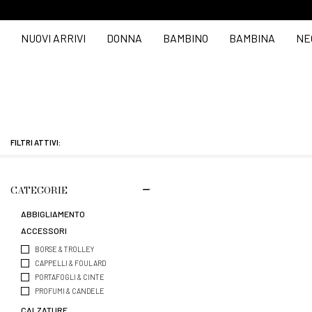
NUOVI ARRIVI
DONNA
BAMBINO
BAMBINA
NE
FILTRI ATTIVI:
CATEGORIE
ABBIGLIAMENTO
ACCESSORI
BORSE & TROLLEY
CAPPELLI & FOULARD
PORTAFOGLI & CINTE
PROFUMI & CANDELE
CALZATURE