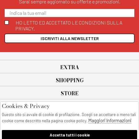
Sarai sempre aggiornato su offerte e promozioni.
HO LETTO ED ACCETTATO LE CONDIZIONI SULLA
PRIVACY.
ISCRIVITI ALLA NEWSLETTER
EXTRA
SHOPPING
STORE
Cookies & Privacy
SEGUICI SU
Questo sito si avvale di cookie di profilazione. Scegli se accettare o meno tali
All rights reserved - © Copyright 2026
Maggiori Informazioni
cookie come descritto nella pagina cookie policy.
AnyAnyluxury srl - Sede Legale: Corso Vittorio Emanuele 90/A - 80053
castellammare di stabia - Italia
Accetta tutti i cookie
P. IVA:08230401211