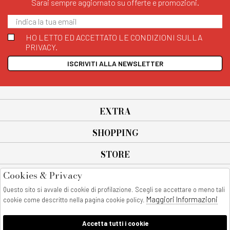
Sarai sempre aggiornato su offerte e promozioni.
HO LETTO ED ACCETTATO LE CONDIZIONI SULLA
PRIVACY.
ISCRIVITI ALLA NEWSLETTER
EXTRA
SHOPPING
STORE
Cookies & Privacy
SEGUICI SU
Questo sito si avvale di cookie di profilazione. Scegli se accettare o meno tali
All rights reserved - © Copyright 2026
Maggiori Informazioni
cookie come descritto nella pagina cookie policy.
AnyAnyluxury srl - Sede Legale: Corso Vittorio Emanuele 90/A - 80053
castellammare di stabia - Italia
Accetta tutti i cookie
P. IVA:08230401211