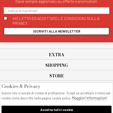
Sarai sempre aggiornato su offerte e promozioni.
HO LETTO ED ACCETTATO LE CONDIZIONI SULLA
PRIVACY.
ISCRIVITI ALLA NEWSLETTER
EXTRA
SHOPPING
STORE
Cookies & Privacy
SEGUICI SU
Questo sito si avvale di cookie di profilazione. Scegli se accettare o meno tali
All rights reserved - © Copyright 2026
Maggiori Informazioni
cookie come descritto nella pagina cookie policy.
AnyAnyluxury srl - Sede Legale: Corso Vittorio Emanuele 90/A - 80053
castellammare di stabia - Italia
Accetta tutti i cookie
P. IVA:08230401211