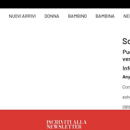
NUOVI ARRIVI
DONNA
BAMBINO
BAMBINA
NE
So
Puo
ve
Inf
Any
Cor
esh
081
ISCRIVITI ALLA
NEWSLETTER