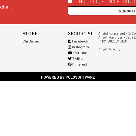
HO LETTO ED ACCETTATO L
zioni.
ISCRIVIT
G
STORE
SEGUICI SU
All rights reserved - © C
AnyAnyluxury srl - Sede L
Chi Siamo
Facebook
P. IVA:08230401211
Instagram
AnyAnyLuxury
YouTube
Twitter
Pinterest
POWERED BY POLOSOFTWARE