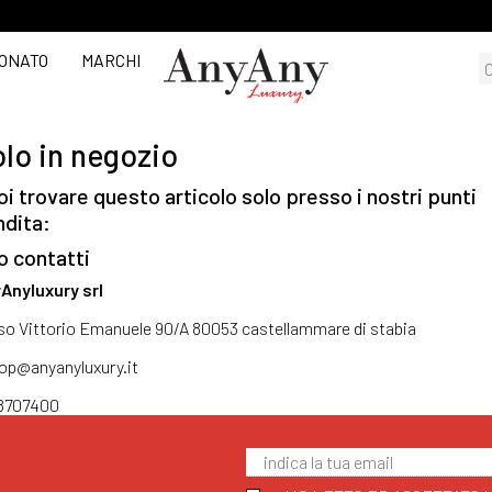
ONATO
MARCHI
lo in negozio
i trovare questo articolo solo presso i nostri punti
ndita:
o contatti
Anyluxury srl
so Vittorio Emanuele 90/A 80053 castellammare di stabia
op@anyanyluxury.it
8707400