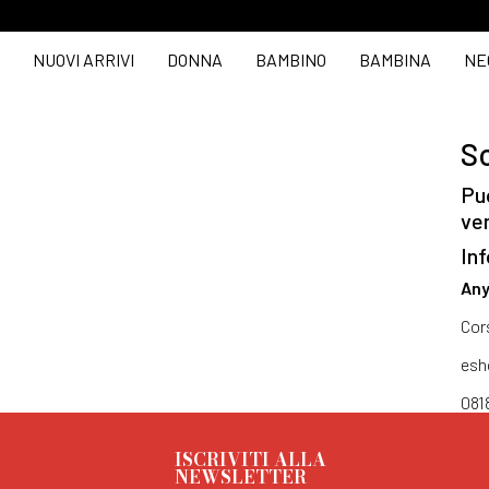
NUOVI ARRIVI
DONNA
BAMBINO
BAMBINA
NE
So
Puo
ve
Inf
Any
Cor
esh
081
ISCRIVITI ALLA
NEWSLETTER