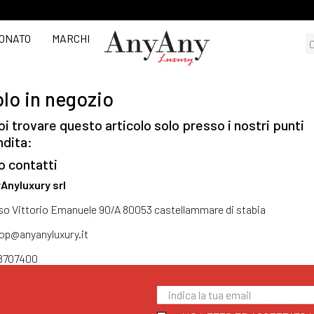
ONATO
MARCHI
lo in negozio
i trovare questo articolo solo presso i nostri punti
ndita:
o contatti
Anyluxury srl
so Vittorio Emanuele 90/A 80053 castellammare di stabia
op@anyanyluxury.it
8707400