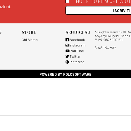
HO LETTO ED ACCETTATO L
zioni.
ISCRIVIT
G
STORE
SEGUICI SU
All rights reserved - © C
AnyAnyluxury srl - Sede L
Chi Siamo
Facebook
P. IVA:08230401211
Instagram
AnyAnyLuxury
YouTube
Twitter
Pinterest
POWERED BY POLOSOFTWARE