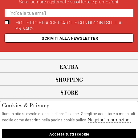
Sarai sempre aggiornato su offerte e promozioni.
HO LETTO ED ACCETTATO LE CONDIZIONI SULLA
PRIVACY.
ISCRIVITI ALLA NEWSLETTER
EXTRA
SHOPPING
STORE
Cookies & Privacy
SEGUICI SU
Questo sito si avvale di cookie di profilazione. Scegli se accettare o meno tali
All rights reserved - © Copyright 2026
Maggiori Informazioni
cookie come descritto nella pagina cookie policy.
AnyAnyluxury srl - Sede Legale: Corso Vittorio Emanuele 90/A - 80053
castellammare di stabia - Italia
Accetta tutti i cookie
P. IVA:08230401211