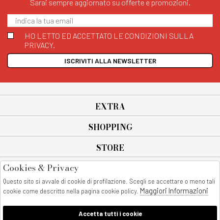
Sarai sempre aggiornato su offerte e promozioni.
HO LETTO ED ACCETTATO LE CONDIZIONI SULLA
PRIVACY.
ISCRIVITI ALLA NEWSLETTER
EXTRA
SHOPPING
STORE
Cookies & Privacy
SEGUICI SU
Questo sito si avvale di cookie di profilazione. Scegli se accettare o meno tali
All rights reserved - © Copyright 2026
Maggiori Informazioni
cookie come descritto nella pagina cookie policy.
AnyAnyluxury srl - Sede Legale: Corso Vittorio Emanuele 90/A - 80053
castellammare di stabia - Italia
Accetta tutti i cookie
P. IVA:08230401211