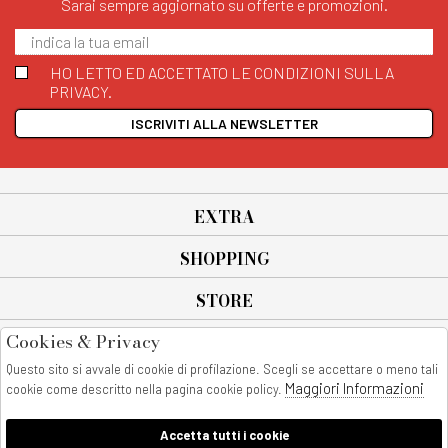
Sarai sempre aggiornato su offerte e promozioni.
HO LETTO ED ACCETTATO LE CONDIZIONI SULLA
PRIVACY.
ISCRIVITI ALLA NEWSLETTER
EXTRA
SHOPPING
STORE
Cookies & Privacy
SEGUICI SU
Questo sito si avvale di cookie di profilazione. Scegli se accettare o meno tali
All rights reserved - © Copyright 2026
Maggiori Informazioni
cookie come descritto nella pagina cookie policy.
AnyAnyluxury srl - Sede Legale: Corso Vittorio Emanuele 90/A - 80053
castellammare di stabia - Italia
Accetta tutti i cookie
P. IVA:08230401211