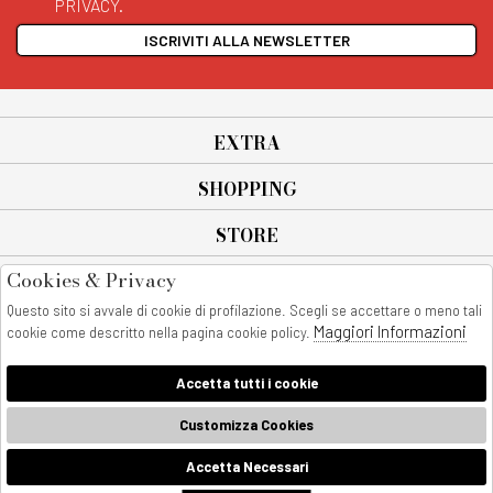
PRIVACY.
ISCRIVITI ALLA NEWSLETTER
EXTRA
SHOPPING
STORE
Cookies & Privacy
SEGUICI SU
Questo sito si avvale di cookie di profilazione. Scegli se accettare o meno tali
All rights reserved - © Copyright 2026
Maggiori Informazioni
cookie come descritto nella pagina cookie policy.
AnyAnyluxury srl - Sede Legale: Corso Vittorio Emanuele 90/A - 80053
castellammare di stabia - Italia
Accetta tutti i cookie
P. IVA:08230401211
AnyAnyLuxury
Customizza Cookies
Accetta Necessari
🍪