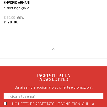
EMPORIO ARMANI
t-shirt logo gialla
€ 50.00
-60%
€ 20.00
ISCRIVITI ALLA
NEWSLETTER
Sarai sempre aggiornato su offerte e promozioni.
HO LETTO ED ACCETTATO LE CONDIZIONI SULLA