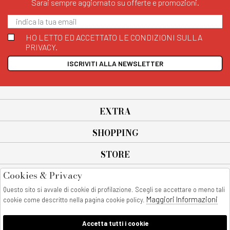
Sarai sempre aggiornato su offerte e promozioni.
HO LETTO ED ACCETTATO LE CONDIZIONI SULLA
PRIVACY.
ISCRIVITI ALLA NEWSLETTER
EXTRA
SHOPPING
STORE
Cookies & Privacy
SEGUICI SU
Questo sito si avvale di cookie di profilazione. Scegli se accettare o meno tali
All rights reserved - © Copyright 2026
Maggiori Informazioni
cookie come descritto nella pagina cookie policy.
AnyAnyluxury srl - Sede Legale: Corso Vittorio Emanuele 90/A - 80053
castellammare di stabia - Italia
Accetta tutti i cookie
P. IVA:08230401211