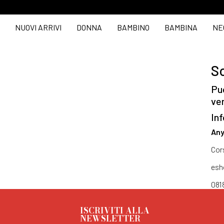
NUOVI ARRIVI
DONNA
BAMBINO
BAMBINA
NE
So
Puo
ve
Inf
Any
Cor
esh
081
ISCRIVITI ALLA
NEWSLETTER