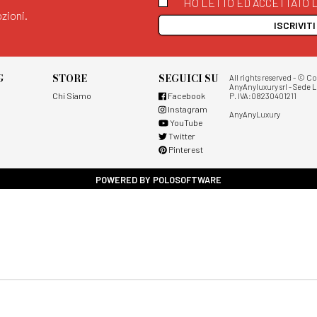
HO LETTO ED ACCETTATO L
zioni.
ISCRIVIT
G
STORE
SEGUICI SU
All rights reserved - © C
AnyAnyluxury srl - Sede L
Chi Siamo
Facebook
P. IVA:08230401211
Instagram
AnyAnyLuxury
YouTube
Twitter
Pinterest
POWERED BY POLOSOFTWARE