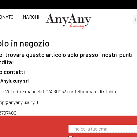
ONATO
MARCHI
lo in negozio
i trovare questo articolo solo presso i nostri punti
ndita:
o contatti
Anyluxury srl
so Vittorio Emanuele 90/A 80053 castellammare di stabia
op@anyanyluxury.it
8707400