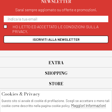
NEWSLETTER
Sarai sempre aggiornato su offerte e promozioni.
HO LETTO ED ACCETTATO LE CONDIZIONI SULLA
PRIVACY.
ISCRIVITI ALLA NEWSLETTER
EXTRA
SHOPPING
STORE
Cookies & Privacy
SEGUICI SU
Questo sito si avvale di cookie di profilazione. Scegli se accettare o meno tali
All rights reserved - © Copyright 2026
Maggiori Informazioni
cookie come descritto nella pagina cookie policy.
AnyAnyluxury srl - Sede Legale: Corso Vittorio Emanuele 90/A - 80053