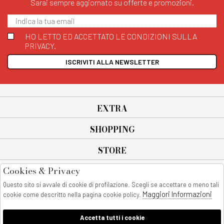
Sarai sempre aggiornato su offerte e promozioni.
HO LETTO ED ACCETTATO LE CONDIZIONI SULLA
PRIVACY.
ISCRIVITI ALLA NEWSLETTER
EXTRA
SHOPPING
STORE
Cookies & Privacy
SEGUICI SU
Questo sito si avvale di cookie di profilazione. Scegli se accettare o meno tali
All rights reserved - © Copyright 2026
Maggiori Informazioni
cookie come descritto nella pagina cookie policy.
AnyAnyluxury srl - Sede Legale: Corso Vittorio Emanuele 90/A - 80053
castellammare di stabia - Italia
Accetta tutti i cookie
P. IVA:08230401211