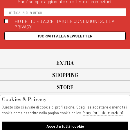
Sarai sempre aggiornato su offerte e promozioni.
HO LETTO ED ACCETTATO LE CONDIZIONI SULLA
PRIVACY.
ISCRIVITI ALLA NEWSLETTER
EXTRA
SHOPPING
STORE
Cookies & Privacy
SEGUICI SU
Questo sito si avvale di cookie di profilazione. Scegli se accettare o meno tali
All rights reserved - © Copyright 2026
Maggiori Informazioni
cookie come descritto nella pagina cookie policy.
AnyAnyluxury srl - Sede Legale: Corso Vittorio Emanuele 90/A - 80053
castellammare di stabia - Italia
Accetta tutti i cookie
P. IVA:08230401211