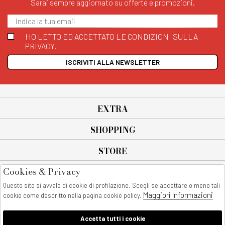
Sarai sempre aggiornato su offerte e promozioni.
HO LETTO ED ACCETTATO LE CONDIZIONI SULLA
PRIVACY.
ISCRIVITI ALLA NEWSLETTER
EXTRA
SHOPPING
STORE
Cookies & Privacy
SEGUICI SU
Questo sito si avvale di cookie di profilazione. Scegli se accettare o meno tali
All rights reserved - © Copyright 2026
Maggiori Informazioni
cookie come descritto nella pagina cookie policy.
AnyAnyluxury srl - Sede Legale: Corso Vittorio Emanuele 90/A - 80053
castellammare di stabia - Italia
Accetta tutti i cookie
P. IVA:08230401211