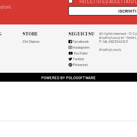
HO LETTO ED ACCETTATO L
zioni.
ISCRIVIT
G
STORE
SEGUICI SU
All rights reserved - © C
AnyAnyluxury srl - Sede L
Chi Siamo
Facebook
P. IVA:08230401211
Instagram
AnyAnyLuxury
YouTube
Twitter
Pinterest
POWERED BY POLOSOFTWARE