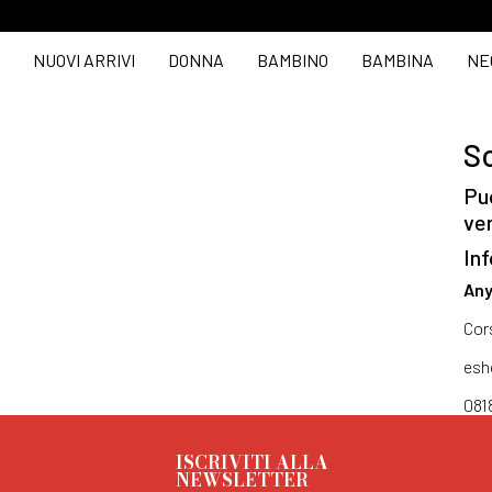
NUOVI ARRIVI
DONNA
BAMBINO
BAMBINA
NE
So
Puo
ve
Inf
Any
Cor
esh
081
ISCRIVITI ALLA
NEWSLETTER