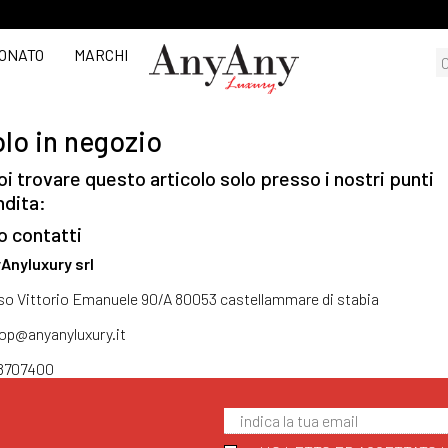
ONATO
MARCHI
lo in negozio
i trovare questo articolo solo presso i nostri punti
ndita:
o contatti
Anyluxury srl
so Vittorio Emanuele 90/A 80053 castellammare di stabia
op@anyanyluxury.it
8707400