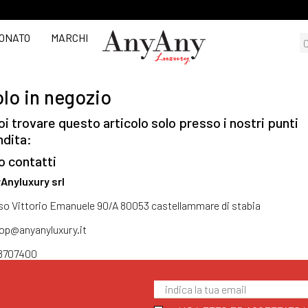
ONATO
MARCHI
lo in negozio
i trovare questo articolo solo presso i nostri punti
ndita:
o contatti
Anyluxury srl
so Vittorio Emanuele 90/A 80053 castellammare di stabia
op@anyanyluxury.it
8707400