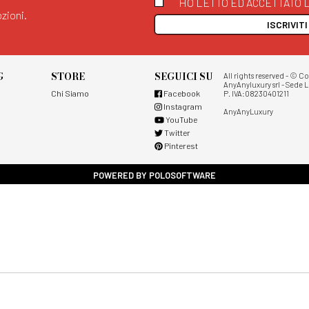
HO LETTO ED ACCETTATO L
zioni.
ISCRIVIT
G
STORE
SEGUICI SU
All rights reserved - © C
AnyAnyluxury srl - Sede L
Chi Siamo
Facebook
P. IVA:08230401211
Instagram
AnyAnyLuxury
YouTube
Twitter
Pinterest
POWERED BY POLOSOFTWARE