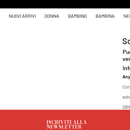
NUOVI ARRIVI
DONNA
BAMBINO
BAMBINA
NE
So
Puo
ve
Inf
Any
Cor
esh
081
ISCRIVITI ALLA
NEWSLETTER