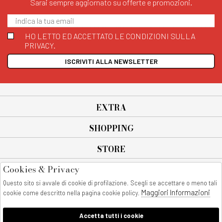
Sarai sempre aggiornato su offerte e promozioni.
HO LETTO ED ACCETTATO LE CONDIZIONI SULLA
PRIVACY.
ISCRIVITI ALLA NEWSLETTER
EXTRA
SHOPPING
STORE
Cookies & Privacy
SEGUICI SU
Questo sito si avvale di cookie di profilazione. Scegli se accettare o meno tali
All rights reserved - © Copyright 2026
Maggiori Informazioni
cookie come descritto nella pagina cookie policy.
AnyAnyluxury srl - Sede Legale: Corso Vittorio Emanuele 90/A - 80053
castellammare di stabia - Italia
Accetta tutti i cookie
P. IVA:08230401211