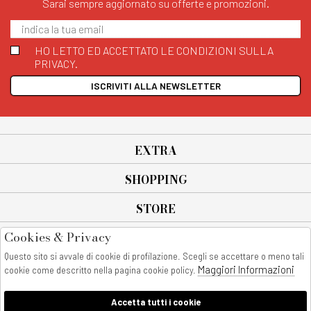
Sarai sempre aggiornato su offerte e promozioni.
HO LETTO ED ACCETTATO LE CONDIZIONI SULLA
PRIVACY.
ISCRIVITI ALLA NEWSLETTER
EXTRA
SHOPPING
STORE
Cookies & Privacy
SEGUICI SU
Questo sito si avvale di cookie di profilazione. Scegli se accettare o meno tali
All rights reserved - © Copyright 2026
Maggiori Informazioni
cookie come descritto nella pagina cookie policy.
AnyAnyluxury srl - Sede Legale: Corso Vittorio Emanuele 90/A - 80053
castellammare di stabia - Italia
Accetta tutti i cookie
P. IVA:08230401211