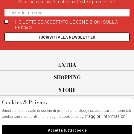
Sarai sempre aggiornato su offerte e promozioni.
HO LETTO ED ACCETTATO LE CONDIZIONI SULLA
PRIVACY.
ISCRIVITI ALLA NEWSLETTER
EXTRA
SHOPPING
STORE
Cookies & Privacy
SEGUICI SU
Questo sito si avvale di cookie di profilazione. Scegli se accettare o meno tali
All rights reserved - © Copyright 2026
Maggiori Informazioni
cookie come descritto nella pagina cookie policy.
AnyAnyluxury srl - Sede Legale: Corso Vittorio Emanuele 90/A - 80053
castellammare di stabia - Italia
Accetta tutti i cookie
P. IVA:08230401211