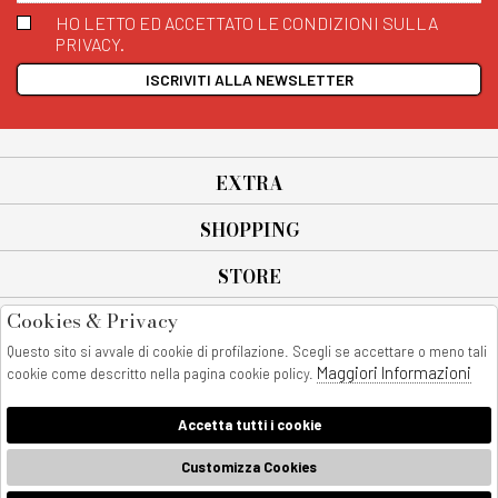
HO LETTO ED ACCETTATO LE CONDIZIONI SULLA
PRIVACY.
ISCRIVITI ALLA NEWSLETTER
EXTRA
SHOPPING
STORE
Cookies & Privacy
SEGUICI SU
Questo sito si avvale di cookie di profilazione. Scegli se accettare o meno tali
All rights reserved - © Copyright 2026
Maggiori Informazioni
cookie come descritto nella pagina cookie policy.
AnyAnyluxury srl - Sede Legale: Corso Vittorio Emanuele 90/A - 80053
castellammare di stabia - Italia
Accetta tutti i cookie
P. IVA:08230401211
AnyAnyLuxury
Customizza Cookies