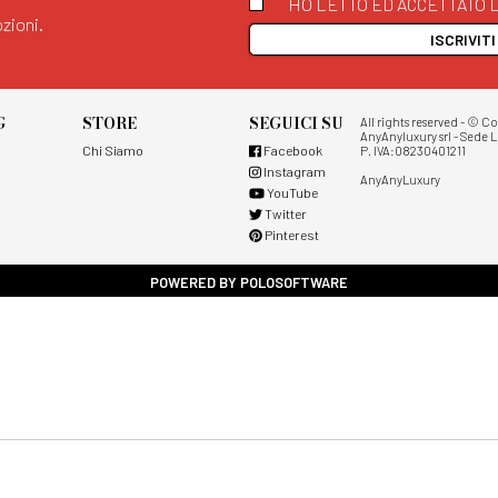
HO LETTO ED ACCETTATO L
zioni.
ISCRIVIT
G
STORE
SEGUICI SU
All rights reserved - © C
AnyAnyluxury srl - Sede L
Chi Siamo
Facebook
P. IVA:08230401211
Instagram
AnyAnyLuxury
YouTube
Twitter
Pinterest
POWERED BY POLOSOFTWARE