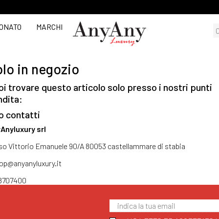
ONATO
MARCHI
lo in negozio
i trovare questo articolo solo presso i nostri punti
ndita:
o contatti
Anyluxury srl
so Vittorio Emanuele 90/A 80053 castellammare di stabia
op@anyanyluxury.it
8707400