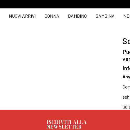
NUOVI ARRIVI
DONNA
BAMBINO
BAMBINA
NE
So
Puo
ve
Inf
Any
Cor
esh
081
ISCRIVITI ALLA
NEWSLETTER