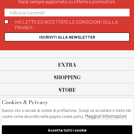
Sarai sempre aggiornato su offerte e promozioni.
HO LETTO ED ACCETTATO LE CONDIZIONI SULLA
PRIVACY.
ISCRIVITI ALLA NEWSLETTER
EXTRA
SHOPPING
STORE
Cookies & Privacy
SEGUICI SU
Questo sito si avvale di cookie di profilazione. Scegli se accettare o meno tali
All rights reserved - © Copyright 2026
Maggiori Informazioni
cookie come descritto nella pagina cookie policy.
AnyAnyluxury srl - Sede Legale: Corso Vittorio Emanuele 90/A - 80053
castellammare di stabia - Italia
Accetta tutti i cookie
P. IVA:08230401211