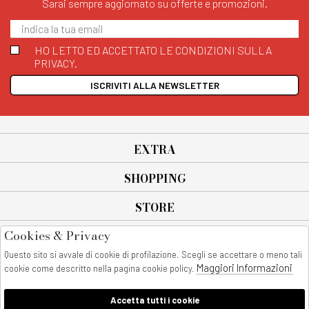
Sarai sempre aggiornato su offerte e promozioni.
HO LETTO ED ACCETTATO LE CONDIZIONI SULLA
PRIVACY.
ISCRIVITI ALLA NEWSLETTER
EXTRA
SHOPPING
STORE
Cookies & Privacy
SEGUICI SU
Questo sito si avvale di cookie di profilazione. Scegli se accettare o meno tali
All rights reserved - © Copyright 2026
Maggiori Informazioni
cookie come descritto nella pagina cookie policy.
AnyAnyluxury srl - Sede Legale: Corso Vittorio Emanuele 90/A - 80053
castellammare di stabia - Italia
Accetta tutti i cookie
P. IVA:08230401211