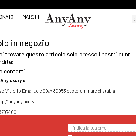
ONATO
MARCHI
lo in negozio
i trovare questo articolo solo presso i nostri punti
ndita:
o contatti
Anyluxury srl
so Vittorio Emanuele 90/A 80053 castellammare di stabia
op@anyanyluxury.it
8707400