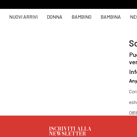
NUOVI ARRIVI
DONNA
BAMBINO
BAMBINA
NE
So
Puo
ve
Inf
Any
Cor
esh
081
ISCRIVITI ALLA
NEWSLETTER