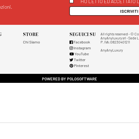
HO LETTO ED ACCETTATO L
zioni.
ISCRIVIT
G
STORE
SEGUICI SU
All rights reserved - © C
AnyAnyluxury srl - Sede L
Chi Siamo
Facebook
P. IVA:08230401211
Instagram
AnyAnyLuxury
YouTube
Twitter
Pinterest
POWERED BY POLOSOFTWARE