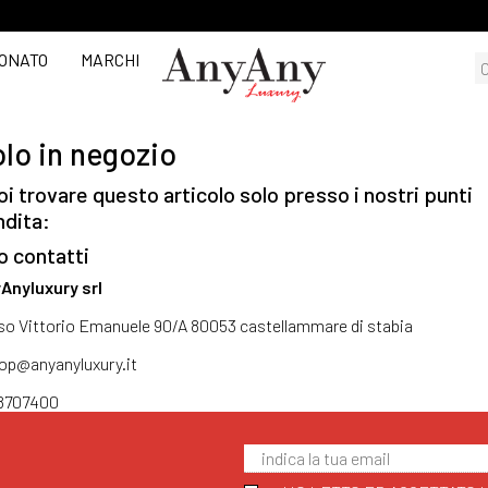
ONATO
MARCHI
lo in negozio
i trovare questo articolo solo presso i nostri punti
ndita:
o contatti
Anyluxury srl
so Vittorio Emanuele 90/A 80053 castellammare di stabia
op@anyanyluxury.it
8707400