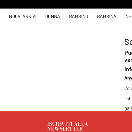
NUOVI ARRIVI
DONNA
BAMBINO
BAMBINA
NE
So
Puo
ve
Inf
Any
Cor
esh
081
ISCRIVITI ALLA
NEWSLETTER