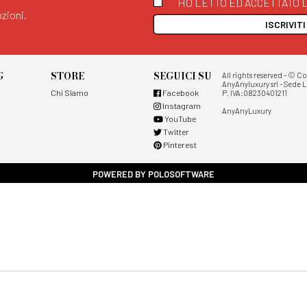
HO LETTO ED ACCETTATO L
zioni.
ISCRIVIT
G
STORE
SEGUICI SU
All rights reserved - © C
AnyAnyluxury srl - Sede L
Chi Siamo
Facebook
P. IVA:08230401211
Instagram
AnyAnyLuxury
YouTube
Twitter
Pinterest
POWERED BY POLOSOFTWARE