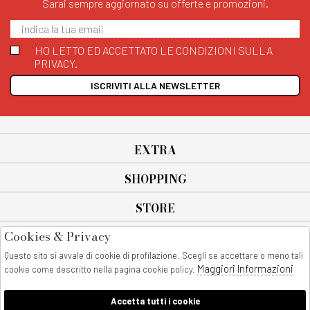
Sarai sempre aggiornato su offerte e promozioni.
HO LETTO ED ACCETTATO LE CONDIZIONI SULLA
PRIVACY.
ISCRIVITI ALLA NEWSLETTER
EXTRA
SHOPPING
STORE
Cookies & Privacy
SEGUICI SU
Questo sito si avvale di cookie di profilazione. Scegli se accettare o meno tali
All rights reserved - © Copyright 2026
Maggiori Informazioni
cookie come descritto nella pagina cookie policy.
AnyAnyluxury srl - Sede Legale: Corso Vittorio Emanuele 90/A - 80053
castellammare di stabia - Italia
Accetta tutti i cookie
P. IVA:08230401211