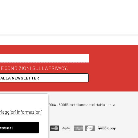
E CONDIZIONI SULLA PRIVACY.
I ALLA NEWSLETTER
opyright 2026
egale: Corso Vittorio Emanuele 90/A - 80053 castellammare di stabia - Italia
Maggiori Informazioni
ssari