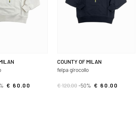
MILAN
COUNTY OF MILAN
o
felpa girocollo
0%
€ 60.00
€ 120.00
-50%
€ 60.00