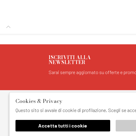
ISCRIVITI ALLA
NEWSLETTER
Sarai sempre aggiornato su offerte e promo
EXTRA
SHOPPIN
Cookies & Privacy
Cookie Policy
Resi
Questo sito si avvale di cookie di profilazione. Scegli se ac
Privacy
Contatti
Termini E Condizioni
Pagamenti
Condizioni Di
Spedizione
Accetta tutti i cookie
Vendita
🍪