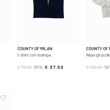
COUNTY OF MILAN
COUNTY OF 
t-shirt con stampa
felpa girocoll
€ 75.00
-50%
€ 37.50
€ 120.00
-5