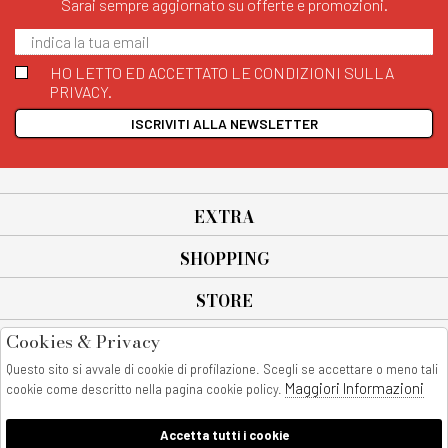
Sarai sempre aggiornato su offerte e promozioni.
HO LETTO ED ACCETTATO LE CONDIZIONI SULLA
PRIVACY.
ISCRIVITI ALLA NEWSLETTER
EXTRA
SHOPPING
STORE
Cookies & Privacy
SEGUICI SU
Questo sito si avvale di cookie di profilazione. Scegli se accettare o meno tali
All rights reserved - © Copyright 2026
Maggiori Informazioni
cookie come descritto nella pagina cookie policy.
AnyAnyluxury srl - Sede Legale: Corso Vittorio Emanuele 90/A - 80053
castellammare di stabia - Italia
Accetta tutti i cookie
P. IVA:08230401211