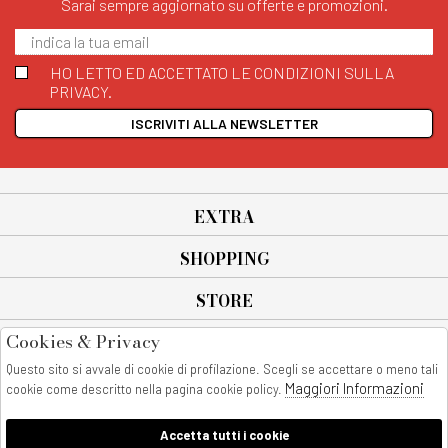
Sarai sempre aggiornato su offerte e promozioni.
HO LETTO ED ACCETTATO LE CONDIZIONI SULLA
PRIVACY.
ISCRIVITI ALLA NEWSLETTER
EXTRA
SHOPPING
STORE
Cookies & Privacy
SEGUICI SU
Questo sito si avvale di cookie di profilazione. Scegli se accettare o meno tali
All rights reserved - © Copyright 2026
Maggiori Informazioni
cookie come descritto nella pagina cookie policy.
AnyAnyluxury srl - Sede Legale: Corso Vittorio Emanuele 90/A - 80053
castellammare di stabia - Italia
Accetta tutti i cookie
P. IVA:08230401211