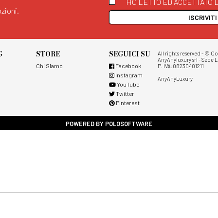
HO LETTO ED ACCETTATO L
zioni.
ISCRIVIT
G
STORE
SEGUICI SU
All rights reserved - © C
AnyAnyluxury srl - Sede L
Chi Siamo
Facebook
P. IVA:08230401211
Instagram
AnyAnyLuxury
YouTube
Twitter
Pinterest
POWERED BY POLOSOFTWARE