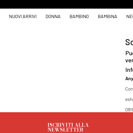
NUOVI ARRIVI
DONNA
BAMBINO
BAMBINA
NE
So
Puo
ve
Inf
Any
Cor
esh
081
ISCRIVITI ALLA
NEWSLETTER