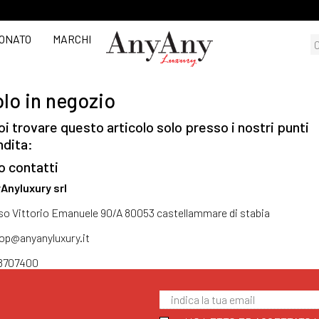
ONATO
MARCHI
lo in negozio
i trovare questo articolo solo presso i nostri punti
ndita:
o contatti
Anyluxury srl
so Vittorio Emanuele 90/A 80053 castellammare di stabia
op@anyanyluxury.it
8707400