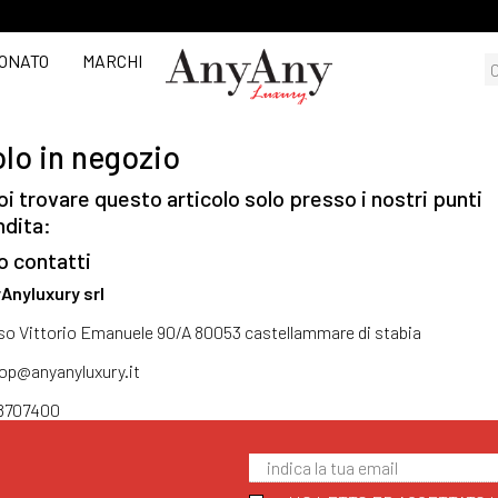
ONATO
MARCHI
lo in negozio
i trovare questo articolo solo presso i nostri punti
ndita:
o contatti
Anyluxury srl
so Vittorio Emanuele 90/A 80053 castellammare di stabia
op@anyanyluxury.it
8707400