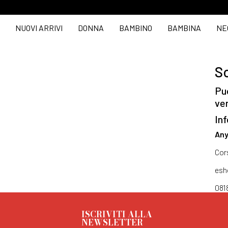
NUOVI ARRIVI
DONNA
BAMBINO
BAMBINA
NE
So
Puo
ve
Inf
Any
Cor
esh
081
ISCRIVITI ALLA
NEWSLETTER