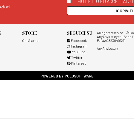
HO LETTO ED ACCETTATO L
zioni.
ISCRIVIT
G
STORE
SEGUICI SU
All rights reserved - © C
AnyAnyluxury srl - Sede L
Chi Siamo
Facebook
P. IVA:08230401211
Instagram
AnyAnyLuxury
YouTube
Twitter
Pinterest
POWERED BY POLOSOFTWARE