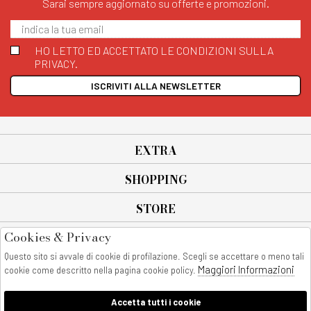
Sarai sempre aggiornato su offerte e promozioni.
HO LETTO ED ACCETTATO LE CONDIZIONI SULLA
PRIVACY.
ISCRIVITI ALLA NEWSLETTER
EXTRA
SHOPPING
STORE
Cookies & Privacy
SEGUICI SU
Questo sito si avvale di cookie di profilazione. Scegli se accettare o meno tali
All rights reserved - © Copyright 2026
Maggiori Informazioni
cookie come descritto nella pagina cookie policy.
AnyAnyluxury srl - Sede Legale: Corso Vittorio Emanuele 90/A - 80053
castellammare di stabia - Italia
Accetta tutti i cookie
P. IVA:08230401211