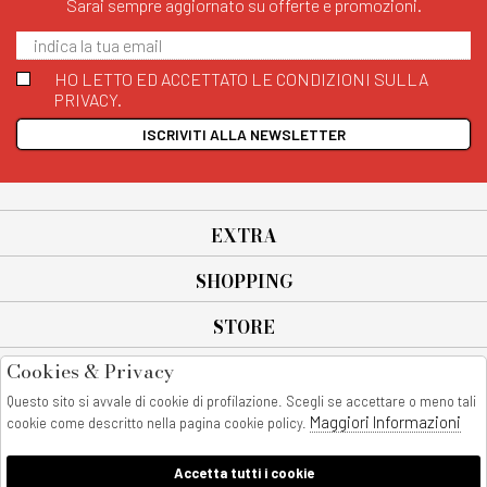
Sarai sempre aggiornato su offerte e promozioni.
HO LETTO ED ACCETTATO LE CONDIZIONI SULLA
PRIVACY.
ISCRIVITI ALLA NEWSLETTER
EXTRA
SHOPPING
STORE
Cookies & Privacy
SEGUICI SU
Questo sito si avvale di cookie di profilazione. Scegli se accettare o meno tali
All rights reserved - © Copyright 2026
Maggiori Informazioni
cookie come descritto nella pagina cookie policy.
AnyAnyluxury srl - Sede Legale: Corso Vittorio Emanuele 90/A - 80053
castellammare di stabia - Italia
Accetta tutti i cookie
P. IVA:08230401211