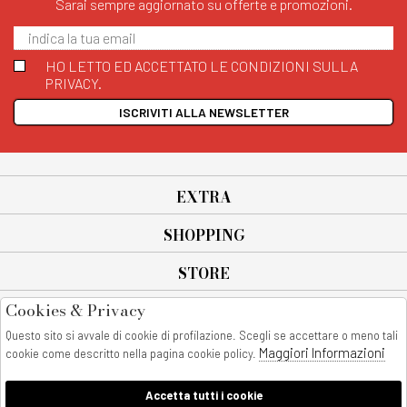
Sarai sempre aggiornato su offerte e promozioni.
HO LETTO ED ACCETTATO LE CONDIZIONI SULLA
PRIVACY.
ISCRIVITI ALLA NEWSLETTER
EXTRA
SHOPPING
STORE
Cookies & Privacy
SEGUICI SU
Questo sito si avvale di cookie di profilazione. Scegli se accettare o meno tali
All rights reserved - © Copyright 2026
Maggiori Informazioni
cookie come descritto nella pagina cookie policy.
AnyAnyluxury srl - Sede Legale: Corso Vittorio Emanuele 90/A - 80053
castellammare di stabia - Italia
Accetta tutti i cookie
P. IVA:08230401211