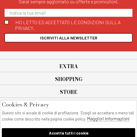
Sarai sempre aggiornato su offerte e promozioni.
HO LETTO ED ACCETTATO LE CONDIZIONI SULLA
PRIVACY.
ISCRIVITI ALLA NEWSLETTER
EXTRA
SHOPPING
STORE
Cookies & Privacy
SEGUICI SU
Questo sito si avvale di cookie di profilazione. Scegli se accettare o meno tali
All rights reserved - © Copyright 2026
Maggiori Informazioni
cookie come descritto nella pagina cookie policy.
AnyAnyluxury srl - Sede Legale: Corso Vittorio Emanuele 90/A - 80053
castellammare di stabia - Italia
Accetta tutti i cookie
P. IVA:08230401211