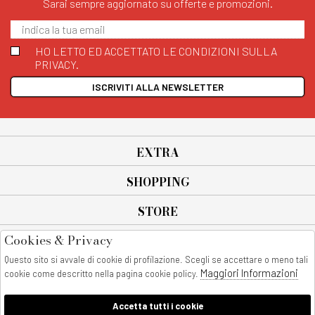
Sarai sempre aggiornato su offerte e promozioni.
HO LETTO ED ACCETTATO LE CONDIZIONI SULLA
PRIVACY.
ISCRIVITI ALLA NEWSLETTER
EXTRA
SHOPPING
STORE
Cookies & Privacy
SEGUICI SU
Questo sito si avvale di cookie di profilazione. Scegli se accettare o meno tali
All rights reserved - © Copyright 2026
Maggiori Informazioni
cookie come descritto nella pagina cookie policy.
AnyAnyluxury srl - Sede Legale: Corso Vittorio Emanuele 90/A - 80053
castellammare di stabia - Italia
Accetta tutti i cookie
P. IVA:08230401211