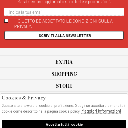
Sarai sempre aggiornato su offerte e promozioni.
HO LETTO ED ACCETTATO LE CONDIZIONI SULLA
PRIVACY.
ISCRIVITI ALLA NEWSLETTER
EXTRA
SHOPPING
STORE
Cookies & Privacy
SEGUICI SU
Questo sito si avvale di cookie di profilazione. Scegli se accettare o meno tali
All rights reserved - © Copyright 2026
Maggiori Informazioni
cookie come descritto nella pagina cookie policy.
AnyAnyluxury srl - Sede Legale: Corso Vittorio Emanuele 90/A - 80053
castellammare di stabia - Italia
Accetta tutti i cookie
P. IVA:08230401211