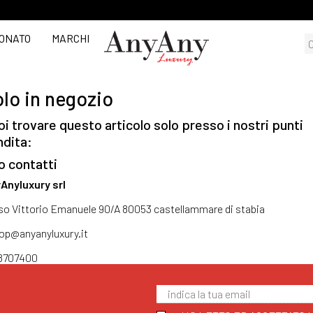
ONATO
MARCHI
lo in negozio
i trovare questo articolo solo presso i nostri punti
ndita:
o contatti
Anyluxury srl
so Vittorio Emanuele 90/A 80053 castellammare di stabia
op@anyanyluxury.it
8707400