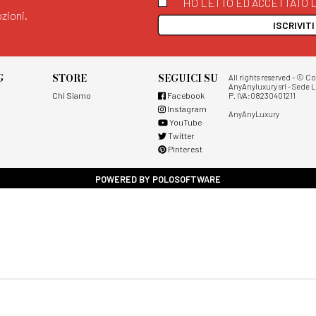
HO LETTO ED ACCETTATO L
zioni.
ISCRIVIT
G
STORE
SEGUICI SU
All rights reserved - © C
AnyAnyluxury srl - Sede L
Chi Siamo
Facebook
P. IVA:08230401211
Instagram
AnyAnyLuxury
YouTube
Twitter
Pinterest
POWERED BY POLOSOFTWARE