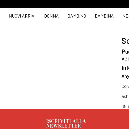
NUOVI ARRIVI
DONNA
BAMBINO
BAMBINA
NE
So
Puo
ve
Inf
Any
Cor
esh
081
ISCRIVITI ALLA
NEWSLETTER