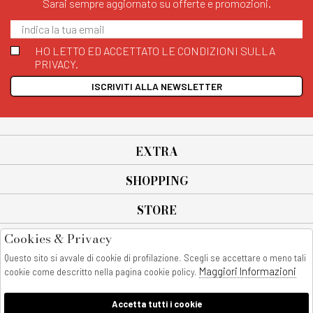
Sarai sempre aggiornato su offerte e promozioni.
HO LETTO ED ACCETTATO LE CONDIZIONI SULLA
PRIVACY.
ISCRIVITI ALLA NEWSLETTER
EXTRA
SHOPPING
STORE
Cookies & Privacy
SEGUICI SU
Questo sito si avvale di cookie di profilazione. Scegli se accettare o meno tali
All rights reserved - © Copyright 2026
Maggiori Informazioni
cookie come descritto nella pagina cookie policy.
AnyAnyluxury srl - Sede Legale: Corso Vittorio Emanuele 90/A - 80053
castellammare di stabia - Italia
Accetta tutti i cookie
P. IVA:08230401211