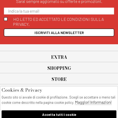
Sarai sempre aggiornato su offerte e promozioni.
HO LETTO ED ACCETTATO LE CONDIZIONI SULLA
PRIVACY.
ISCRIVITI ALLA NEWSLETTER
EXTRA
SHOPPING
STORE
Cookies & Privacy
SEGUICI SU
Questo sito si avvale di cookie di profilazione. Scegli se accettare o meno tali
All rights reserved - © Copyright 2026
Maggiori Informazioni
cookie come descritto nella pagina cookie policy.
AnyAnyluxury srl - Sede Legale: Corso Vittorio Emanuele 90/A - 80053
castellammare di stabia - Italia
Accetta tutti i cookie
P. IVA:08230401211