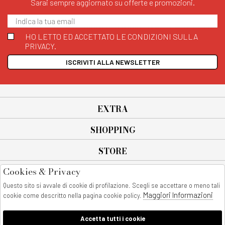
Sarai sempre aggiornato su offerte e promozioni.
HO LETTO ED ACCETTATO LE CONDIZIONI SULLA
PRIVACY.
ISCRIVITI ALLA NEWSLETTER
EXTRA
SHOPPING
STORE
Cookies & Privacy
SEGUICI SU
Questo sito si avvale di cookie di profilazione. Scegli se accettare o meno tali
All rights reserved - © Copyright 2026
Maggiori Informazioni
cookie come descritto nella pagina cookie policy.
AnyAnyluxury srl - Sede Legale: Corso Vittorio Emanuele 90/A - 80053
castellammare di stabia - Italia
Accetta tutti i cookie
P. IVA:08230401211